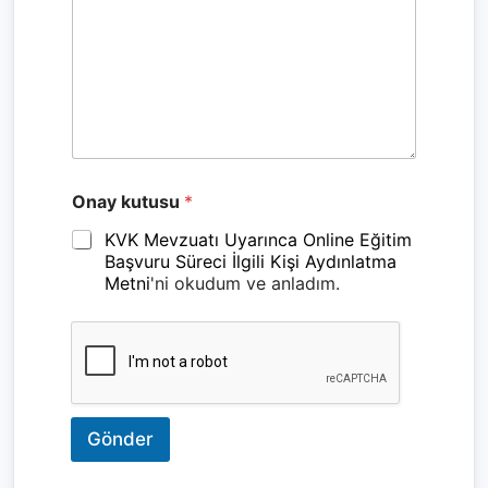
M
Onay kutusu
*
e
s
KVK Mevzuatı Uyarınca Online Eğitim
a
Başvuru Süreci İlgili Kişi Aydınlatma
j
Metni
'ni okudum ve anladım.
ı
n
ı
z
M
e
s
a
Gönder
j
ı