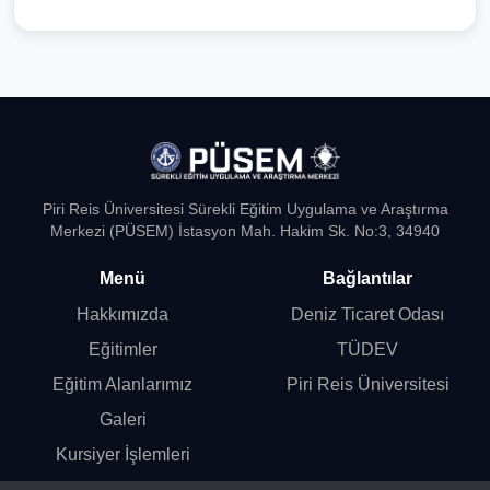
n
ı
z
O
n
a
y
Piri Reis Üniversitesi Sürekli Eğitim Uygulama ve Araştırma
Merkezi (PÜSEM) İstasyon Mah. Hakim Sk. No:3, 34940
Menü
Bağlantılar
Hakkımızda
Deniz Ticaret Odası
Eğitimler
TÜDEV
Eğitim Alanlarımız
Piri Reis Üniversitesi
Galeri
Kursiyer İşlemleri
Online Başvuru